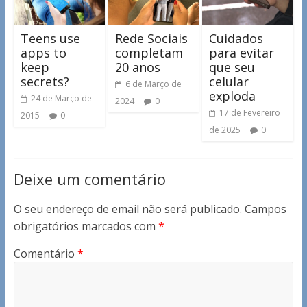
Teens use
Rede Sociais
Cuidados
apps to
completam
para evitar
keep
20 anos
que seu
secrets?
celular
6 de Março de
exploda
24 de Março de
2024
0
17 de Fevereiro
2015
0
de 2025
0
Deixe um comentário
O seu endereço de email não será publicado.
Campos
obrigatórios marcados com
*
Comentário
*