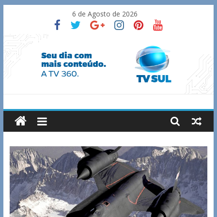
Skip
6 de Agosto de 2026
to
content
TV
Sul
Notícias
de
Guaxupé
e
região.