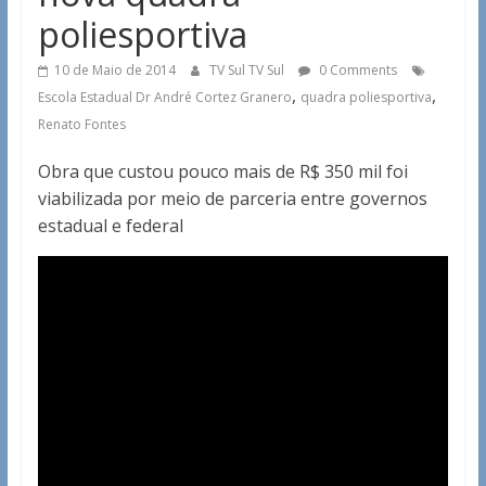
poliesportiva
10 de Maio de 2014
TV Sul TV Sul
0 Comments
,
,
Escola Estadual Dr André Cortez Granero
quadra poliesportiva
Renato Fontes
Obra que custou pouco mais de R$ 350 mil foi
viabilizada por meio de parceria entre governos
estadual e federal