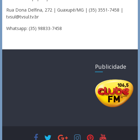
Rua Dona Delfina, 272 | Guaxupé/MG | (35) 3551-7458 |
tvsul@tvsul.tv.br
Whatsapp: (35) 98833-7458
Publicidade