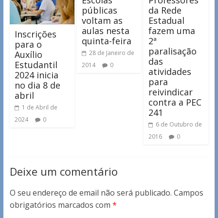
Escolas
Professores
públicas
da Rede
voltam as
Estadual
aulas nesta
fazem uma
Inscrições
quinta-feira
2ª
para o
paralisação
Auxílio
28 de Janeiro de
das
Estudantil
2014
0
atividades
2024 inicia
para
no dia 8 de
reivindicar
abril
contra a PEC
1 de Abril de
241
2024
0
6 de Outubro de
2016
0
Deixe um comentário
O seu endereço de email não será publicado.
Campos
obrigatórios marcados com
*