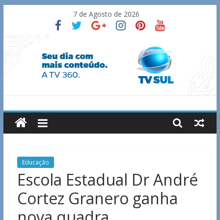
Skip
7 de Agosto de 2026
to
content
TV
Sul
Notícias
Educação
de
Escola Estadual Dr André
Guaxupé
Cortez Granero ganha
e
região.
nova quadra