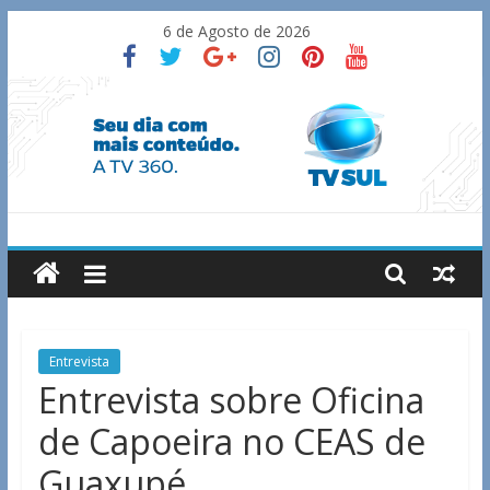
Skip
6 de Agosto de 2026
to
content
TV
Sul
Notícias
Entrevista
de
Entrevista sobre Oficina
Guaxupé
de Capoeira no CEAS de
e
região.
Guaxupé