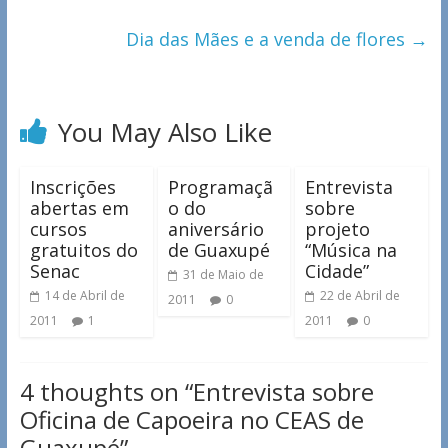
Dia das Mães e a venda de flores
→
You May Also Like
Inscrições
Programaçã
Entrevista
abertas em
o do
sobre
cursos
aniversário
projeto
gratuitos do
de Guaxupé
“Música na
Senac
Cidade”
31 de Maio de
14 de Abril de
22 de Abril de
2011
0
2011
1
2011
0
4 thoughts on “
Entrevista sobre
Oficina de Capoeira no CEAS de
Guaxupé
”