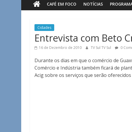
CAFÉ EM FOCO
NOTÍCIAS
PROGRAM
Sul
Notícias
Cidades
de
Entrevista com Beto C
Guaxupé
e
16 de Dezembro de 2010
TV Sul TV Sul
0 Com
região.
Durante os dias em que o comércio de Guaxu
Comércio e Indústria também ficará de plan
Acig sobre os serviços que serão oferecidos 