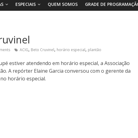
AS
ESPECIAIS
QUEM SOMOS
GRADE DE PROGRAMAÇÃ
ruvinel
,
,
,
ments
ACIG
Beto Cruvinel
horário especial
plantão
pé estiver atendendo em horário especial, a Associação
tão. A repórter Elaine Garcia conversou com o gerente da
no horário especial.