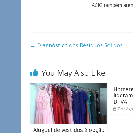
ACIG também atend
←
Diagnóstico dos Resíduos Sólidos
You May Also Like
Homens
lideram
DPVAT
7 de Ago
Aluguel de vestidos é opção