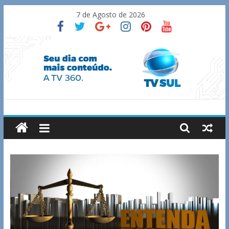
Skip
7 de Agosto de 2026
to
content
TV
Sul
Notícias
de
Guaxupé
e
região.