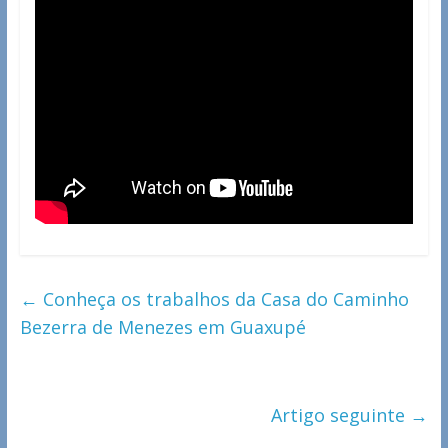
←
Conheça os trabalhos da Casa do Caminho
Bezerra de Menezes em Guaxupé
Artigo seguinte
→