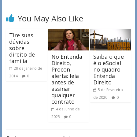
You May Also Like
Tire suas
dúvidas
sobre
direito de
No Entenda
Saiba o que
família
Direito,
é o eSocial
Procon
no quadro
29 de Janeiro de
alerta: leia
Entenda
2014
0
antes de
Direito
assinar
5 de Fevereiro
qualquer
de 2020
0
contrato
4 de Junho de
2025
0