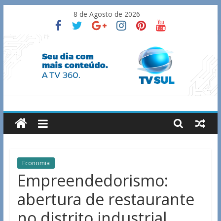
Skip
8 de Agosto de 2026
to
content
TV
Sul
Notícias
Economia
de
Empreendedorismo:
Guaxupé
abertura de restaurante
e
região.
no distrito industrial