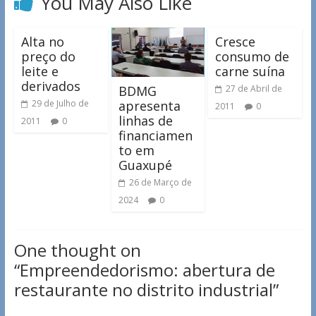
You May Also Like
Alta no
Cresce
preço do
consumo de
leite e
carne suína
derivados
BDMG
27 de Abril de
apresenta
29 de Julho de
2011
0
linhas de
2011
0
financiamen
to em
Guaxupé
26 de Março de
2024
0
One thought on
“
Empreendedorismo: abertura de
restaurante no distrito industrial
”