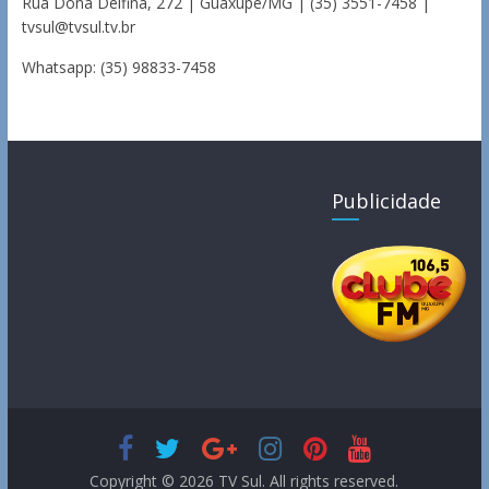
Rua Dona Delfina, 272 | Guaxupé/MG | (35) 3551-7458 |
tvsul@tvsul.tv.br
Whatsapp: (35) 98833-7458
Publicidade
Copyright © 2026
TV Sul
. All rights reserved.