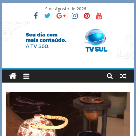
Skip
9 de Agosto de 2026
to
content
TV
Sul
Notícias
de
Guaxupé
e
região.