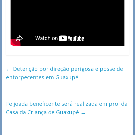
←
Detenção por direção perigosa e posse de
entorpecentes em Guaxupé
Feijoada beneficente será realizada em prol da
Casa da Criança de Guaxupé
→