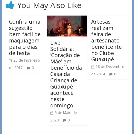
You May Also Like
Confira uma
Artesãs
sugestão
realizam
bem fácil de
feira de
maquiagem
artesanato
Live
para o dias
beneficente
Solidária:
de festa
no Clube
‘Coração de
Guaxupé
Mãe’ em
25 de Fevereiro
benefício da
18 de Dezembro
de 2017
0
Casa da
de 2014
0
Criança de
Guaxupé
acontece
neste
domingo
5 de Maio de
2020
0