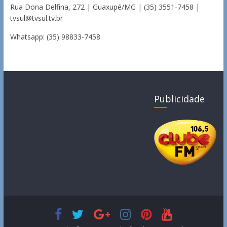
Rua Dona Delfina, 272 | Guaxupé/MG | (35) 3551-7458 |
tvsul@tvsul.tv.br
Whatsapp: (35) 98833-7458
Publicidade