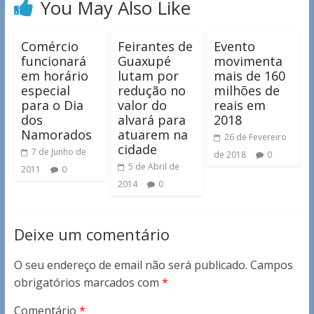
You May Also Like
Comércio
Feirantes de
Evento
funcionará
Guaxupé
movimenta
em horário
lutam por
mais de 160
especial
redução no
milhões de
para o Dia
valor do
reais em
dos
alvará para
2018
Namorados
atuarem na
26 de Fevereiro
cidade
7 de Junho de
de 2018
0
5 de Abril de
2011
0
2014
0
Deixe um comentário
O seu endereço de email não será publicado.
Campos
obrigatórios marcados com
*
Comentário
*