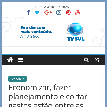
Skip
10 de Agosto de 2026
to
content
TV
Sul
Notícias
Economia
de
Economizar, fazer
Guaxupé
planejamento e cortar
e
região.
gastos estão entre as