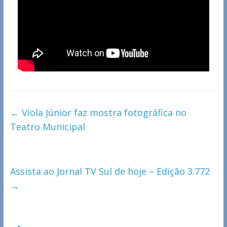
←
Viola Júnior faz mostra fotográfica no
Teatro Municipal
Assista ao Jornal TV Sul de hoje – Edição 3.772
→