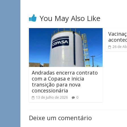
You May Also Like
Vacinaç
aconte
26 de Ab
Andradas encerra contrato
com a Copasa e inicia
transição para nova
concessionária
13 de Julho de 2026
0
Deixe um comentário