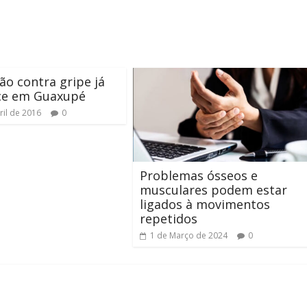
ão contra gripe já
ce em Guaxupé
ril de 2016
0
Problemas ósseos e
musculares podem estar
ligados à movimentos
repetidos
1 de Março de 2024
0