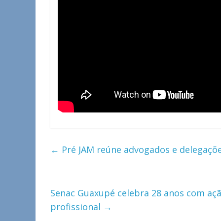
←
Pré JAM reúne advogados e delegaçõ
Senac Guaxupé celebra 28 anos com ação
profissional
→