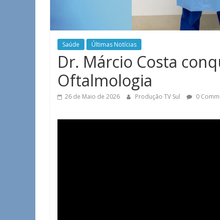
Saúde
Últimas Notícias
Dr. Márcio Costa con
Oftalmologia
26 de Maio de 2026
Produção TV Sul
0 Comm