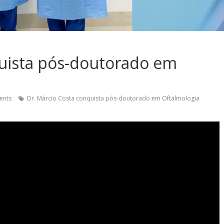
quista pós-doutorado em
ents
Dr. Márcio Costa conquista pós-doutorado em Oftalmologia