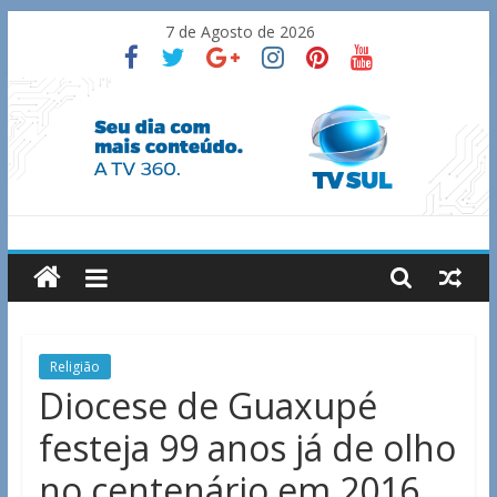
Skip
7 de Agosto de 2026
to
content
TV
Sul
Notícias
Religião
de
Diocese de Guaxupé
Guaxupé
festeja 99 anos já de olho
e
região.
no centenário em 2016