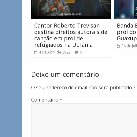
Cantor Roberto Trevisan
Banda B
destina direitos autorais de
prol do
canção em prol de
Guaxup
refugiados na Ucrânia
24 de Ju
4 de Abril de 2022
0
Deixe um comentário
O seu endereço de email não será publicado.
C
Comentário
*