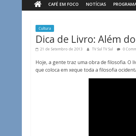
CAFÉ EM FOCO
NOTÍCIAS
PROGRAM
Sul
Notícias
Cultura
de
Dica de Livro: Além d
Guaxupé
e
21 de Setembro de 2013
TV Sul TV Sul
0 Comm
região.
Hoje, a gente traz uma obra de filosofia. O 
que coloca em xeque toda a filosofia ocident