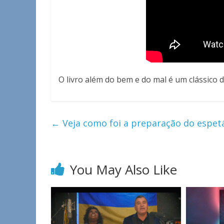
O livro além do bem e do mal é um clássico d
←
Veja como foi a preparação do espet
You May Also Like