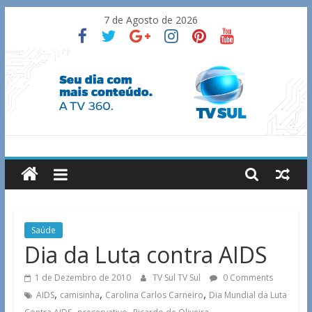
Skip
7 de Agosto de 2026
to
content
TV
Sul
Notícias
Saúde
de
Dia da Luta contra AIDS
Guaxupé
e
1 de Dezembro de 2010
TV Sul TV Sul
0 Comments
região.
,
,
,
AIDS
camisinha
Carolina Carlos Carneiro
Dia Mundial da Luta
,
,