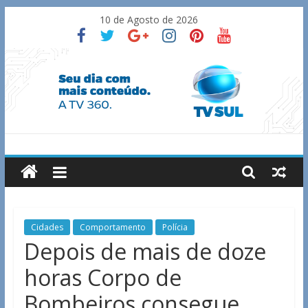
Skip
10 de Agosto de 2026
to
content
TV
Sul
Notícias
Cidades
Comportamento
Polícia
de
Depois de mais de doze
Guaxupé
horas Corpo de
e
região.
Bombeiros consegue