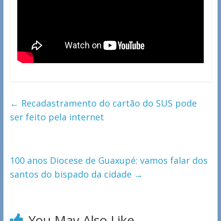
←
Recadastramento do cartão do SUS pode
ser feito pela internet
100 anos Diocese de Guaxupé: vamos falar dos
santos do bispado da cidade
→
You May Also Like