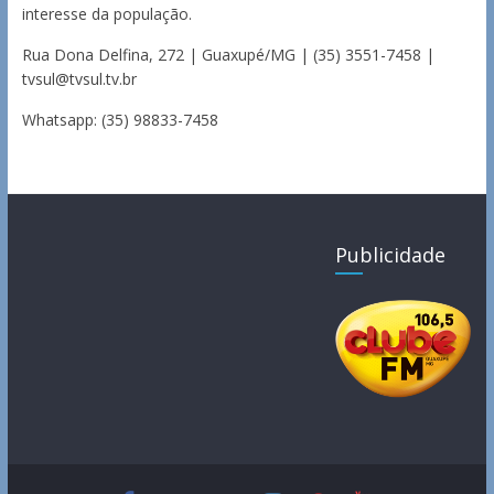
interesse da população.
Rua Dona Delfina, 272 | Guaxupé/MG | (35) 3551-7458 |
tvsul@tvsul.tv.br
Whatsapp: (35) 98833-7458
Publicidade