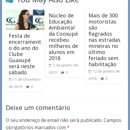
Núcleo de
Mais de 300
Educação
motoristas
Ambiental
são
da Cooxupé
flagrados
Festa de
recebeu
nas estradas
encerrament
milhares de
mineiras no
o do ano do
alunos em
último
Clube
2018
feriado sem
Guaxupé
habilitação
será neste
3 de Janeiro de
sábado
12 de Janeiro de
2019
0
2018
0
11 de Dezembro
de 2019
0
Deixe um comentário
O seu endereço de email não será publicado.
Campos
obrigatórios marcados com
*