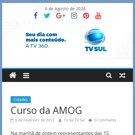
Skip
6 de Agosto de 2026
to
content
TV
Sul
Notícias
Cidades
de
Curso da AMOG
Guaxupé
e
8 de Fevereiro de 2012
TV Sul TV Sul
0 Comments
região.
Na manhã de ontem representantes das 15