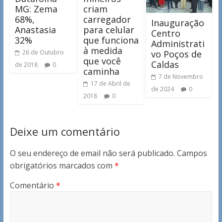
MG: Zema
criam
68%,
carregador
Inauguração
Anastasia
para celular
Centro
32%
que funciona
Administrati
à medida
vo Poços de
26 de Outubro
que você
Caldas
de 2018
0
caminha
7 de Novembro
17 de Abril de
de 2024
0
2018
0
Deixe um comentário
O seu endereço de email não será publicado.
Campos
obrigatórios marcados com
*
Comentário
*