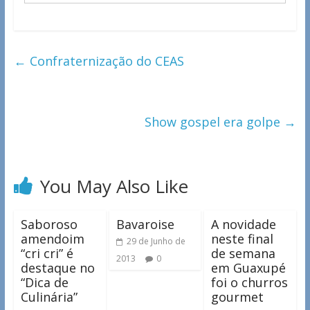
←
Confraternização do CEAS
Show gospel era golpe
→
You May Also Like
Saboroso
Bavaroise
A novidade
amendoim
neste final
29 de Junho de
“cri cri” é
de semana
2013
0
destaque no
em Guaxupé
“Dica de
foi o churros
Culinária”
gourmet