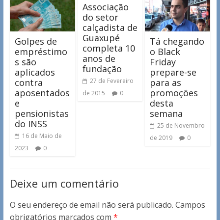
Associação
do setor
calçadista de
Guaxupé
Golpes de
Tá chegando
completa 10
empréstimo
o Black
anos de
s são
Friday
fundação
aplicados
prepare-se
contra
para as
27 de Fevereiro
aposentados
promoções
de 2015
0
e
desta
pensionistas
semana
do INSS
25 de Novembro
16 de Maio de
de 2019
0
2023
0
Deixe um comentário
O seu endereço de email não será publicado.
Campos
obrigatórios marcados com
*