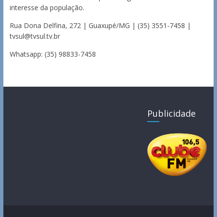
interesse da população.
Rua Dona Delfina, 272 | Guaxupé/MG | (35) 3551-7458 |
tvsul@tvsul.tv.br
Whatsapp: (35) 98833-7458
Publicidade