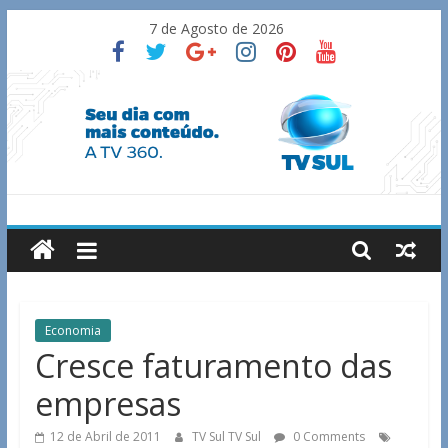
Skip
7 de Agosto de 2026
to
content
TV
Sul
Notícias
Economia
de
Cresce faturamento das
Guaxupé
empresas
e
região.
12 de Abril de 2011
TV Sul TV Sul
0 Comments