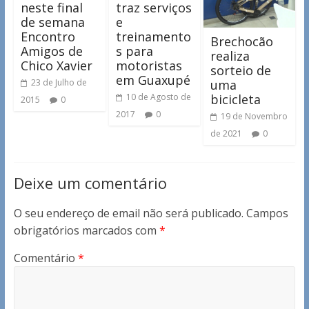
neste final
traz serviços
de semana
e
Encontro
treinamento
Brechocão
Amigos de
s para
realiza
Chico Xavier
motoristas
sorteio de
em Guaxupé
uma
23 de Julho de
bicicleta
10 de Agosto de
2015
0
2017
0
19 de Novembro
de 2021
0
Deixe um comentário
O seu endereço de email não será publicado.
Campos
obrigatórios marcados com
*
Comentário
*