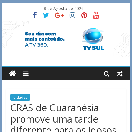
Skip
8 de Agosto de 2026
to
content
TV
Sul
Notícias
Cidades
de
CRAS de Guaranésia
Guaxupé
promove uma tarde
e
região.
diferente para os idosos