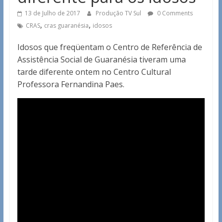
13 de Julho de 2017
Produção TV Sul
0 Comments
,
,
CRAS
cras guaranésia
idosos
Idosos que freqüentam o Centro de Referência de
Assistência Social de Guaranésia tiveram uma
tarde diferente ontem no Centro Cultural
Professora Fernandina Paes.