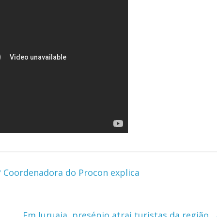
? Coordenadora do Procon explica
Em Juruaia, presépio atrai turistas da região