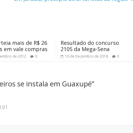
rteia mais de R$ 26
Resultado do concurso
is em vale compras
2105 da Mega-Sena
vembro de 2012
0
10 de Dezembro de 2018
0
iros se instala em Guaxupé
”
1:01