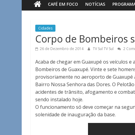
CAFÉ EM FOCO
NOTÍCIAS
PROGRAM
Sul
Notícias
Cidades
de
Corpo de Bombeiros s
Guaxupé
e
26 de Dezembro de 2014
TV Sul TV Sul
2 Com
região.
Acaba de chegar em Guaxupé os veículos e a
Bombeiros de Guaxupé. Vinte e sete homens 
provisoriamente no aeroporto de Guaxupé at
Bairro Nossa Senhora das Dores. O Pelotão 
acidentes de trânsito, afogamento e combat
sendo instalado hoje.
O funcionamento só deve começar na segund
solenidade de inauguração da base.