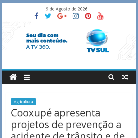
Skip
9 de Agosto de 2026
to
content
TV
Sul
Notícias
Agricultura
de
Cooxupé apresenta
Guaxupé
projetos de prevenção a
e
região.
acidente de trânsito e de