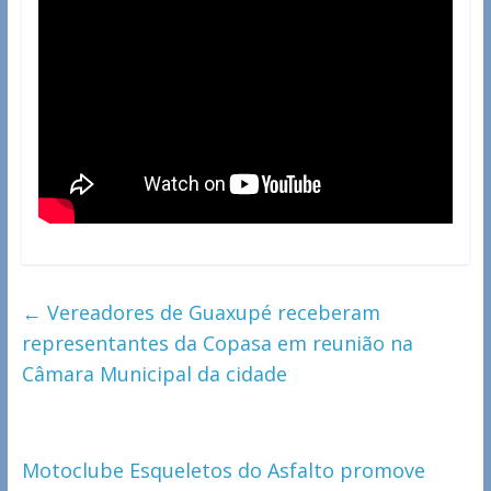
←
Vereadores de Guaxupé receberam
representantes da Copasa em reunião na
Câmara Municipal da cidade
Motoclube Esqueletos do Asfalto promove