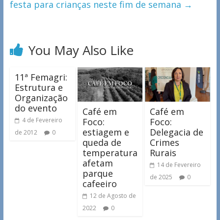
festa para crianças neste fim de semana
→
You May Also Like
11ª Femagri:
Estrutura e
Organização
do evento
Café em
Café em
Foco:
Foco:
4 de Fevereiro
estiagem e
Delegacia de
de 2012
0
queda de
Crimes
temperatura
Rurais
afetam
14 de Fevereiro
parque
de 2025
0
cafeeiro
12 de Agosto de
2022
0