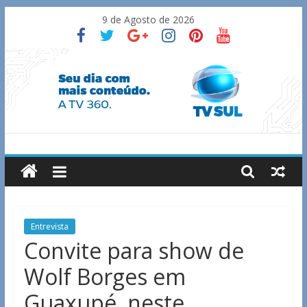
Skip
9 de Agosto de 2026
to
content
TV
Sul
Notícias
Entrevista
de
Convite para show de
Guaxupé
Wolf Borges em
e
região.
Guaxupé, neste