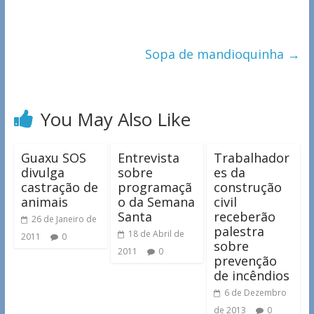
Sopa de mandioquinha
→
You May Also Like
Guaxu SOS
Entrevista
Trabalhador
divulga
sobre
es da
castração de
programaçã
construção
animais
o da Semana
civil
Santa
receberão
26 de Janeiro de
palestra
18 de Abril de
2011
0
sobre
2011
0
prevenção
de incêndios
6 de Dezembro
de 2013
0