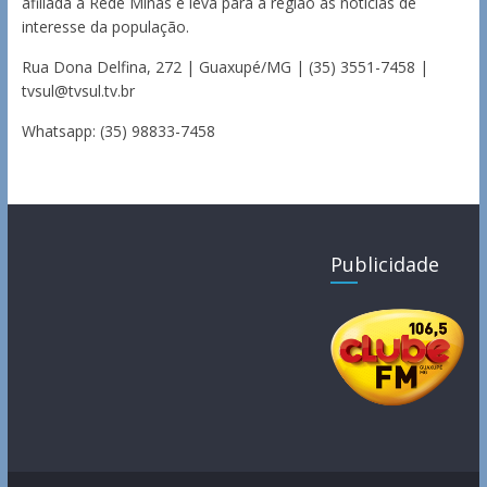
afiliada à Rede Minas e leva para a região as notícias de
interesse da população.
Rua Dona Delfina, 272 | Guaxupé/MG | (35) 3551-7458 |
tvsul@tvsul.tv.br
Whatsapp: (35) 98833-7458
Publicidade