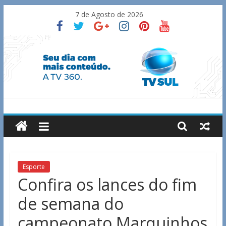
Skip
7 de Agosto de 2026
to
content
TV
Sul
Notícias
Esporte
de
Confira os lances do fim
Guaxupé
de semana do
e
região.
campeonato Marquinhos