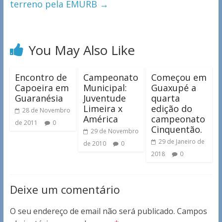
terreno pela EMURB
→
You May Also Like
Encontro de
Campeonato
Começou em
Capoeira em
Municipal:
Guaxupé a
Guaranésia
Juventude
quarta
Limeira x
edição do
28 de Novembro
América
campeonato
de 2011
0
Cinquentão.
29 de Novembro
29 de Janeiro de
de 2010
0
2018
0
Deixe um comentário
O seu endereço de email não será publicado.
Campos