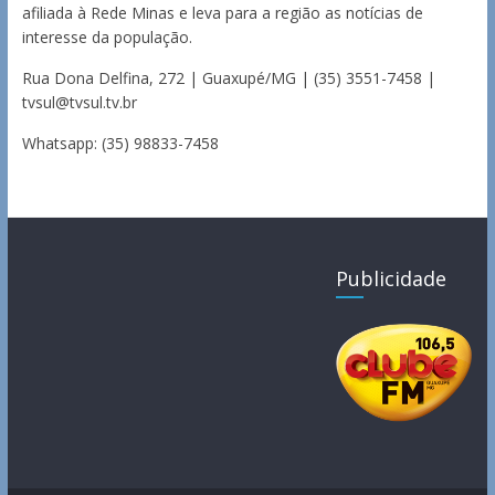
afiliada à Rede Minas e leva para a região as notícias de
interesse da população.
Rua Dona Delfina, 272 | Guaxupé/MG | (35) 3551-7458 |
tvsul@tvsul.tv.br
Whatsapp: (35) 98833-7458
Publicidade