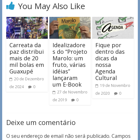
You May Also Like
Carreata da
Idealizadore
Fique por
paz distribui
s do “Projeto
dentro das
mais de 20
Marolo: um
dicas da
mil bolas em
fruto, várias
nossa
Guaxupé
idéias”
Agenda
lançaram
Cultural
20 de Dezembro
um E-Book
19 de Novembro
de 2024
0
27 de Novembro
de 2020
0
de 2019
0
Deixe um comentário
O seu endereço de email não será publicado.
Campos