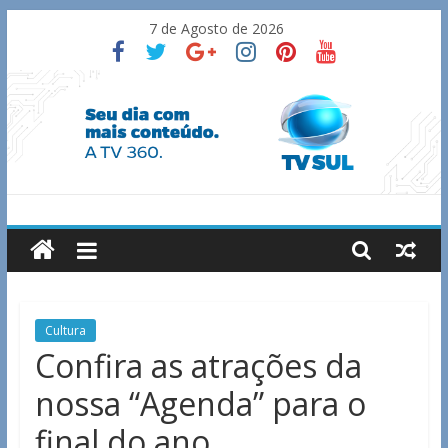
Skip
7 de Agosto de 2026
to
content
TV
Sul
Notícias
Cultura
de
Confira as atrações da
Guaxupé
nossa “Agenda” para o
e
região.
final do ano