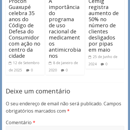
Procon
A
Cemig
Guaxupé
importância
registra
celebra 35
do
aumento de
anos do
programa
50% no
Código de
de uso
número de
Defesa do
racional de
clientes
Consumidor
medicament
desligados
com ação no
os
por pipas
centro da
antimicrobia
em maio
cidade
nos
25 de Junho de
12 de Setembro
8 de Janeiro de
2024
0
de 2025
0
2020
0
Deixe um comentário
O seu endereço de email não será publicado.
Campos
obrigatórios marcados com
*
Comentário
*