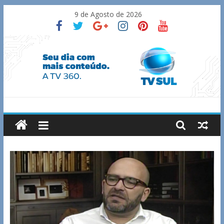
Skip
9 de Agosto de 2026
to
content
TV
Sul
Notícias
de
Guaxupé
e
região.