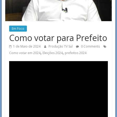
Em Foco
Como votar para Prefeito
1 de Maio de 2024
Produção TV Sul
0 Comments
,
,
Como votar em 2024
Eleições 2024
prefeitos 2024