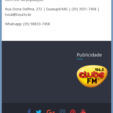
Rua Dona Delfina, 272 | Guaxupé/MG | (35) 3551-7458 |
tvsul@tvsul.tv.br
Whatsapp: (35) 98833-7458
Publicidade