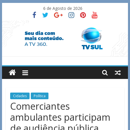
Skip
6 de Agosto de 2026
to
content
TV
Sul
Notícias
Cidades
Política
de
Comerciantes
Guaxupé
ambulantes participam
e
região.
de audiência pública