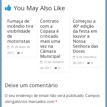
You May Also Like
Fumaça de
Contrato
Começou a
incêndio tira
com a
40ª edição
visibilidade
Copasa é
da festa em
de
criticado
louvor a
motoristas
mais uma
Nossa
vez na
Senhora das
25 de Maio de
Câmara
Dores
2011
0
Municipal
8 de Setembro
10 de Outubro
de 2017
0
de 2017
0
Deixe um comentário
O seu endereço de email não será publicado.
Campos
obrigatórios marcados com
*