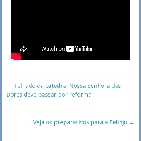
←
Telhado da catedral Nossa Senhora das
Dores deve passar por reforma
Veja os preparativos para a Felinju
→