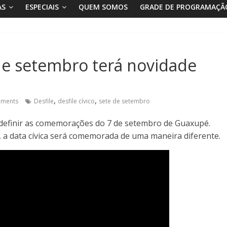
AS
ESPECIAIS
QUEM SOMOS
GRADE DE PROGRAMAÇÃ
e setembro terá novidade
,
,
ments
Desfile
desfile cívico
sete de setembro
definir as comemorações do 7 de setembro de Guaxupé.
 data cívica será comemorada de uma maneira diferente.