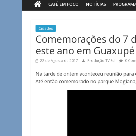
CAFÉ EM FOCO
NOTÍCIAS
PROGRAM
Sul
Notícias
Cidades
de
Comemorações do 7 d
Guaxupé
este ano em Guaxupé
e
região.
22 de Agosto de 2017
Produção TV Sul
0 Com
Na tarde de ontem aconteceu reunião para 
Até então comemorado no parque Mogiana, a