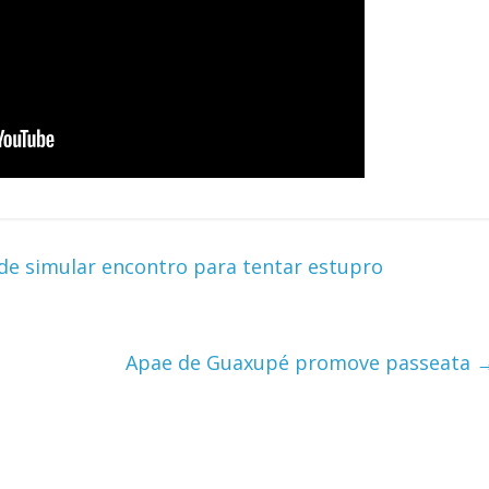
e simular encontro para tentar estupro
Apae de Guaxupé promove passeata