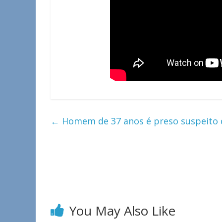
←
Homem de 37 anos é preso suspeito d
You May Also Like