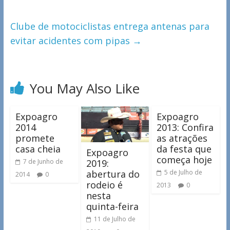
Clube de motociclistas entrega antenas para
evitar acidentes com pipas
→
You May Also Like
Expoagro
Expoagro
2014
2013: Confira
promete
as atrações
casa cheia
da festa que
Expoagro
começa hoje
2019:
7 de Junho de
abertura do
5 de Julho de
2014
0
rodeio é
2013
0
nesta
quinta-feira
11 de Julho de