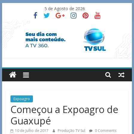
Skip
5 de Agosto de 2026
to
content
TV
Sul
Notícias
Expoagro
de
Começou a Expoagro de
Guaxupé
Guaxupé
e
região.
10 de Julho de 2017
Produção TV Sul
0 Comments