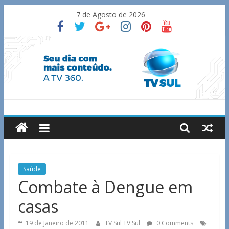
Skip
7 de Agosto de 2026
to
content
TV
Sul
Notícias
Saúde
de
Combate à Dengue em
Guaxupé
casas
e
região.
19 de Janeiro de 2011
TV Sul TV Sul
0 Comments