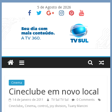
Skip
5 de Agosto de 2026
to
content
TV
Sul
Notícias
Cinema
de
Cineclube em novo local
Guaxupé
e
14 de Janeiro de 2011
TV Sul TV Sul
0 Comments
região.
,
,
,
,
Cineclube
Cinema
control
joy division
Tuany Mancini