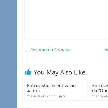
←
Resumo da Semana
A
You May Also Like
Entrevista: incentivo ao
Entrevi
xadrez
da “Ope
2 de Abril de 2011
0
26 de Ab