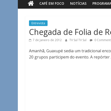
CAFÉ EM FOCO
NOTÍCIAS
PROGRAM
Sul
Notícias
Entrevista
de
Chegada de Folia de R
Guaxupé
e
7 de Janeiro de 2012
TV Sul TV Sul
0 Comment
região.
Amanhã, Guaxupé sedia um tradicional encon
20 grupos participem do evento. A repórter