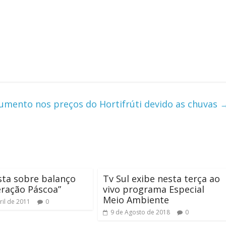
umento nos preços do Hortifrúti devido as chuvas
sta sobre balanço
Tv Sul exibe nesta terça ao
ração Páscoa”
vivo programa Especial
Meio Ambiente
ril de 2011
0
9 de Agosto de 2018
0