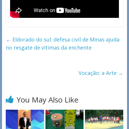
←
Eldorado do sul: defesa civil de Minas ajuda
no resgate de vítimas da enchente
Vocação: a Arte
→
You May Also Like