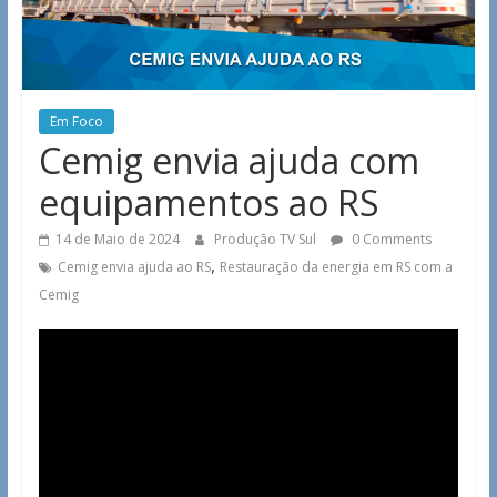
Em Foco
Cemig envia ajuda com
equipamentos ao RS
14 de Maio de 2024
Produção TV Sul
0 Comments
,
Cemig envia ajuda ao RS
Restauração da energia em RS com a
Cemig