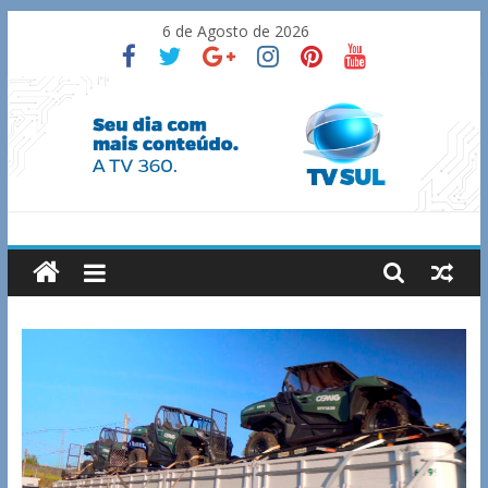
Skip
6 de Agosto de 2026
to
content
TV
Sul
Notícias
de
Guaxupé
e
região.