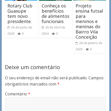
Rotary Club
Conheça os
Projeto
Guaxupe
benefícios
ensina futsal
tem novo
de alimentos
para
presidente.
funcionais
meninos e
meninas do
26 de Junho de
30 de Abril de
Bairro Vila
2026
0
2024
0
Conceição
28 de Janeiro de
2020
0
Deixe um comentário
O seu endereço de email não será publicado.
Campos
obrigatórios marcados com
*
Comentário
*