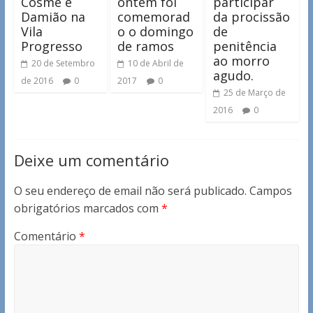
Cosme e
ontem foi
participar
Damião na
comemorad
da procissão
Vila
o o domingo
de
Progresso
de ramos
penitência
ao morro
20 de Setembro
10 de Abril de
agudo.
de 2016
0
2017
0
25 de Março de
2016
0
Deixe um comentário
O seu endereço de email não será publicado.
Campos
obrigatórios marcados com
*
Comentário
*