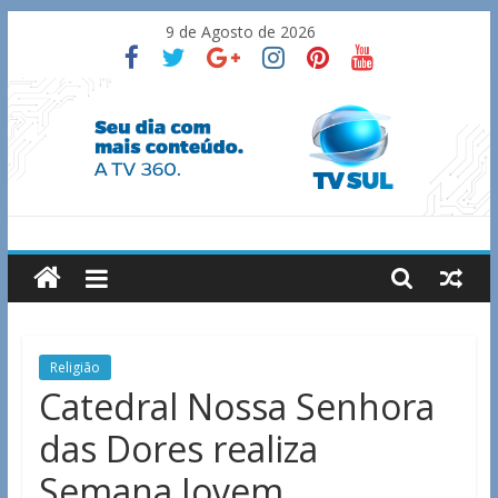
Skip
9 de Agosto de 2026
to
content
TV
Sul
Notícias
Religião
de
Catedral Nossa Senhora
Guaxupé
das Dores realiza
e
região.
Semana Jovem