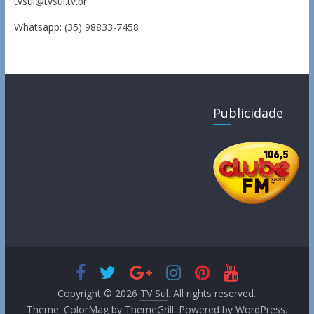
tvsul@tvsul.tv.br
Whatsapp: (35) 98833-7458
Publicidade
Copyright © 2026
TV Sul
. All rights reserved.
Theme:
ColorMag
by ThemeGrill. Powered by
WordPress
.