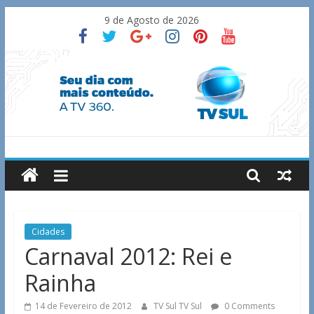
Skip
9 de Agosto de 2026
to
content
TV
Sul
Notícias
Cidades
de
Carnaval 2012: Rei e
Guaxupé
Rainha
e
região.
14 de Fevereiro de 2012
TV Sul TV Sul
0 Comments