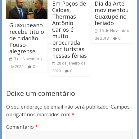
Em Poços de
Dia da Arte
Caldas,
movimentou
Thermas
Guaxupé no
Antônio
feriado
Guaxupeano
Carlos é
recebe título
16 de Novembro
muito
de cidadão
de 2013
0
procurada
Pouso-
por turistas
alegrense
nessas férias
3 de Novembro
28 de Janeiro de
de 2022
0
2020
0
Deixe um comentário
O seu endereço de email não será publicado.
Campos
obrigatórios marcados com
*
Comentário
*