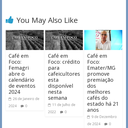
You May Also Like
Café em
Café em
Café em
Foco:
Foco: crédito
Foco:
Femagri
para
Emater/MG
abre o
cafeicultores
promove
calendário
esta
premiação
de eventos
disponível
dos
2024
nesta
melhores
semana
cafés do
26 de Janeiro de
estado há 21
11 de Julho de
2024
0
anos
2022
0
9 de Dezembro
de 2024
0