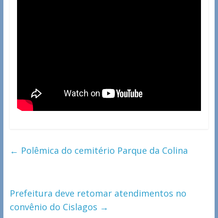
←
Polêmica do cemitério Parque da Colina
Prefeitura deve retomar atendimentos no
convênio do Cislagos
→