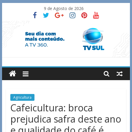
Skip
9 de Agosto de 2026
to
content
TV
Sul
Notícias
Agricultura
de
Cafeicultura: broca
Guaxupé
prejudica safra deste ano
e
região.
e qualidade do café é