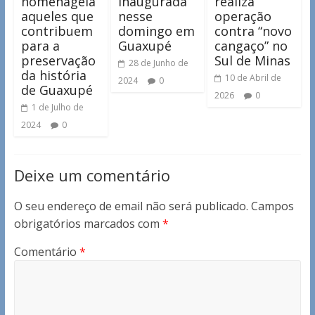
homenageia
inaugurada
realiza
aqueles que
nesse
operação
contribuem
domingo em
contra “novo
para a
Guaxupé
cangaço” no
preservação
Sul de Minas
28 de Junho de
da história
10 de Abril de
2024
0
de Guaxupé
2026
0
1 de Julho de
2024
0
Deixe um comentário
O seu endereço de email não será publicado.
Campos
obrigatórios marcados com
*
Comentário
*