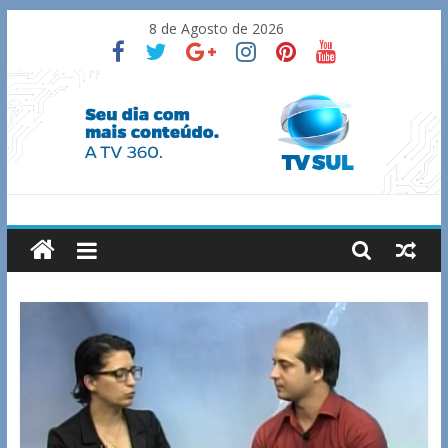
Skip
8 de Agosto de 2026
to
content
TV
Sul
Notícias
de
Guaxupé
e
região.