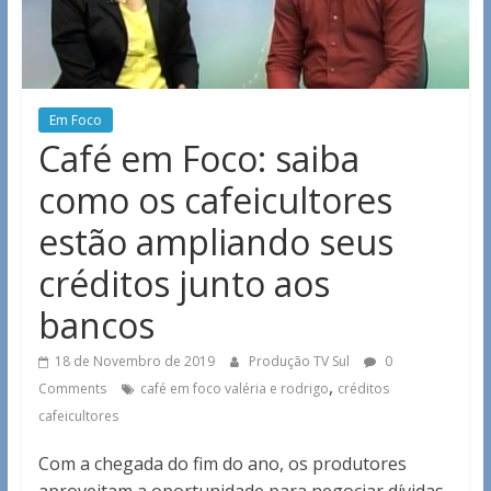
Em Foco
Café em Foco: saiba
como os cafeicultores
estão ampliando seus
créditos junto aos
bancos
18 de Novembro de 2019
Produção TV Sul
0
,
Comments
café em foco valéria e rodrigo
créditos
cafeicultores
Com a chegada do fim do ano, os produtores