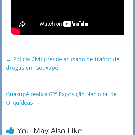
←
Polícia Civil prende acusado de tráfico de
drogas em Guaxupé
Guaxupé realiza 62ª Exposição Nacional de
Orquídeas
→
You May Also Like