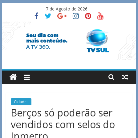
Skip
7 de Agosto de 2026
to
content
TV
Sul
Notícias
Cidades
de
Berços só poderão ser
Guaxupé
vendidos com selos do
e
região.
Inmetro