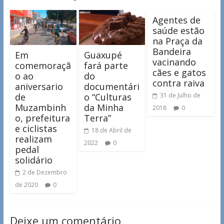
Agentes de
saúde estão
na Praça da
Bandeira
Em
Guaxupé
vacinando
comemoraçã
fará parte
cães e gatos
o ao
do
contra raiva
aniversario
documentári
de
o “Culturas
31 de Julho de
Muzambinh
da Minha
2018
0
o, prefeitura
Terra”
e ciclistas
18 de Abril de
realizam
2022
0
pedal
solidário
2 de Dezembro
de 2020
0
Deixe um comentário