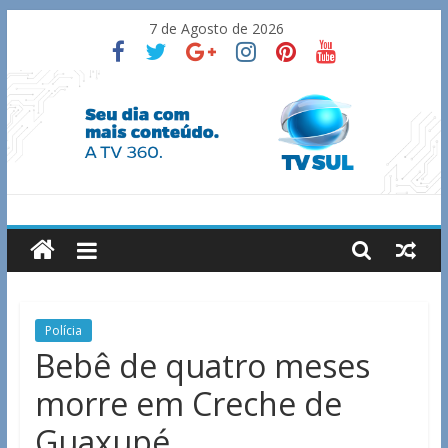
Skip
7 de Agosto de 2026
to
content
TV
Sul
Notícias
Polícia
de
Bebê de quatro meses
Guaxupé
morre em Creche de
e
região.
Guaxupé