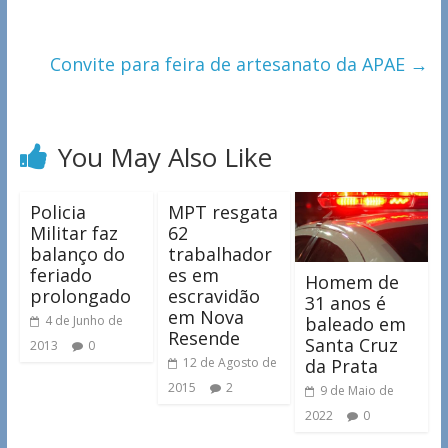
Convite para feira de artesanato da APAE
→
You May Also Like
Policia
MPT resgata
Militar faz
62
balanço do
trabalhador
feriado
es em
Homem de
prolongado
escravidão
31 anos é
em Nova
baleado em
4 de Junho de
Resende
Santa Cruz
2013
0
da Prata
12 de Agosto de
2015
2
9 de Maio de
2022
0