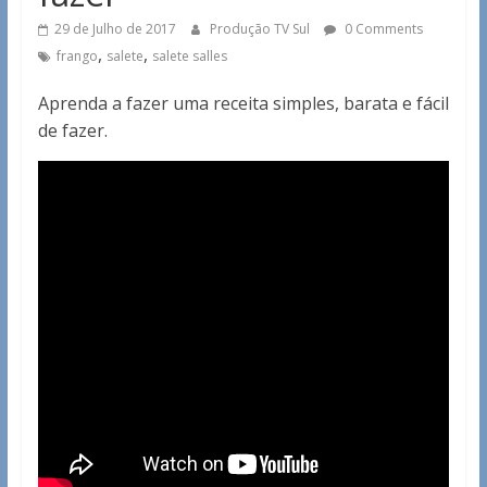
29 de Julho de 2017
Produção TV Sul
0 Comments
,
,
frango
salete
salete salles
Aprenda a fazer uma receita simples, barata e fácil
de fazer.