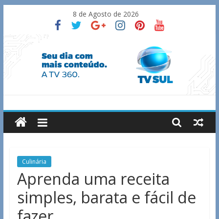
Skip
8 de Agosto de 2026
to
content
TV
Sul
Notícias
Culinária
de
Aprenda uma receita
Guaxupé
simples, barata e fácil de
e
região.
fazer