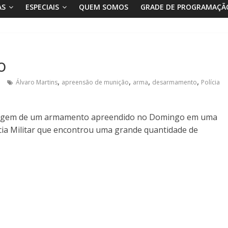
AS
ESPECIAIS
QUEM SOMOS
GRADE DE PROGRAMAÇÃ
o
,
,
,
,
Álvaro Martins
apreensão de munição
arma
desarmamento
Polícia
 a origem de um armamento apreendido no Domingo em uma
ícia Militar que encontrou uma grande quantidade de