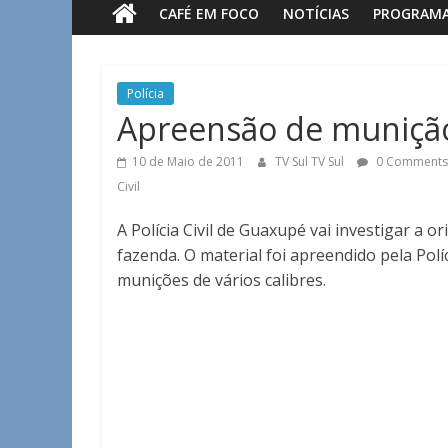
CAFÉ EM FOCO
NOTÍCIAS
PROGRAM
Sul
Notícias
Polícia
de
Apreensão de muniçã
Guaxupé
e
10 de Maio de 2011
TV Sul TV Sul
0 Comments
região.
Civil
A Polícia Civil de Guaxupé vai investigar
fazenda. O material foi apreendido pela Pol
munições de vários calibres.