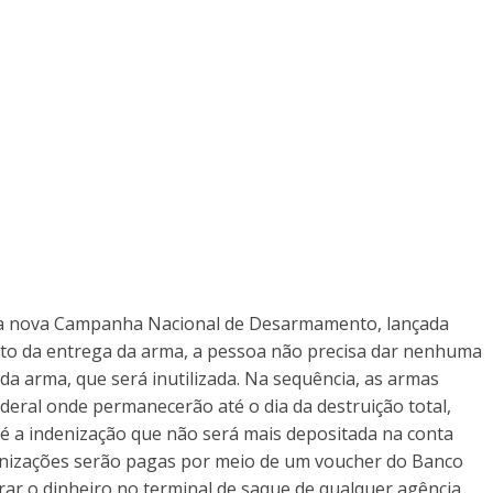
r a nova Campanha Nacional de Desarmamento, lançada
nto da entrega da arma, a pessoa não precisa dar nenhuma
a arma, que será inutilizada. Na sequência, as armas
ederal onde permanecerão até o dia da destruição total,
e é a indenização que não será mais depositada na conta
denizações serão pagas por meio de um voucher do Banco
irar o dinheiro no terminal de saque de qualquer agência