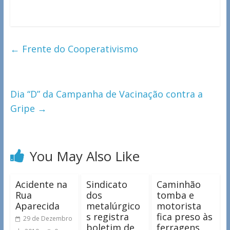
←
Frente do Cooperativismo
Dia “D” da Campanha de Vacinação contra a
Gripe
→
You May Also Like
Acidente na
Sindicato
Caminhão
Rua
dos
tomba e
Aparecida
metalúrgico
motorista
s registra
fica preso às
29 de Dezembro
boletim de
ferragens