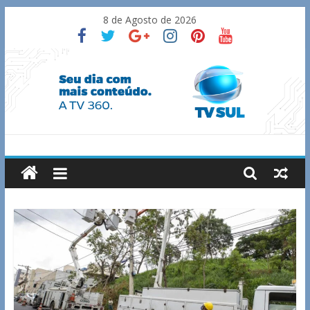
Skip
8 de Agosto de 2026
to
content
TV
Sul
Notícias
de
Guaxupé
e
região.