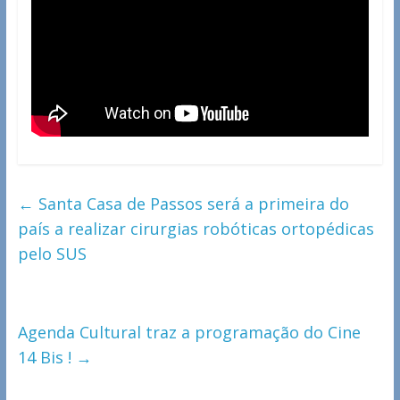
←
Santa Casa de Passos será a primeira do
país a realizar cirurgias robóticas ortopédicas
pelo SUS
Agenda Cultural traz a programação do Cine
14 Bis !
→