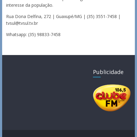
interesse da população.
Rua Dona Delfina, 272 | Guaxupé/MG | (35) 3551-7458 |
tvsul@tvsul.tv.br
Whatsapp: (35) 98833-7458
Publicidade