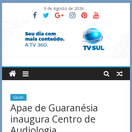
Skip
9 de Agosto de 2026
to
content
TV
Sul
Notícias
Saúde
de
Apae de Guaranésia
Guaxupé
inaugura Centro de
e
região.
Audiologia