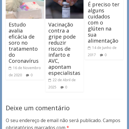
É preciso ter
alguns
cuidados
com o
Estudo
Vacinação
glúten na
avalia
contra a
sua
eficácia de
gripe pode
alimentação
soro no
reduzir
tratamento
riscos de
14 de Junho de
do
infarto e
2017
0
Coronavírus
AVC,
apontam
16 de Novembro
especialistas
de 2020
0
22 de Abril de
2025
0
Deixe um comentário
O seu endereço de email não será publicado.
Campos
obrigatórios marcados com
*