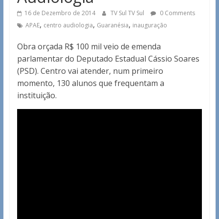
16 de Dezembro de 2014
TV Sul TV Sul
0 Comments
,
,
,
APAE
centro audiologia
Guaranésia
inauguração
Obra orçada R$ 100 mil veio de emenda
parlamentar do Deputado Estadual Cássio Soares
(PSD). Centro vai atender, num primeiro
momento, 130 alunos que frequentam a
instituição.