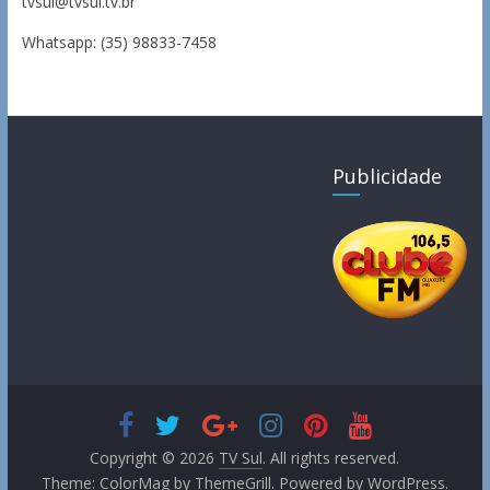
tvsul@tvsul.tv.br
Whatsapp: (35) 98833-7458
Publicidade
Copyright © 2026
TV Sul
. All rights reserved.
Theme:
ColorMag
by ThemeGrill. Powered by
WordPress
.