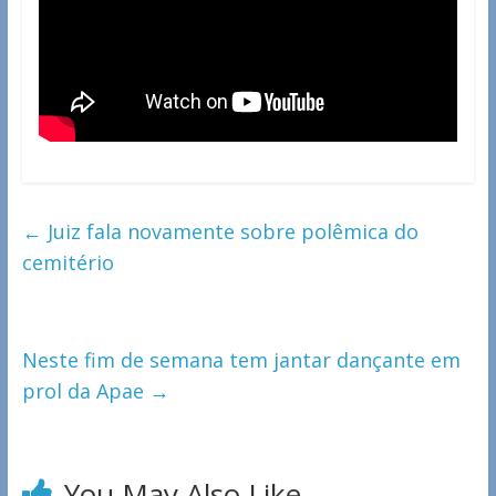
←
Juiz fala novamente sobre polêmica do
cemitério
Neste fim de semana tem jantar dançante em
prol da Apae
→
You May Also Like