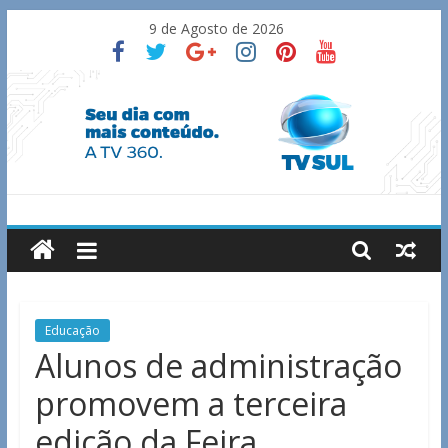
Skip
9 de Agosto de 2026
to
content
TV
Sul
Notícias
Educação
de
Alunos de administração
Guaxupé
promovem a terceira
e
região.
edição da Feira