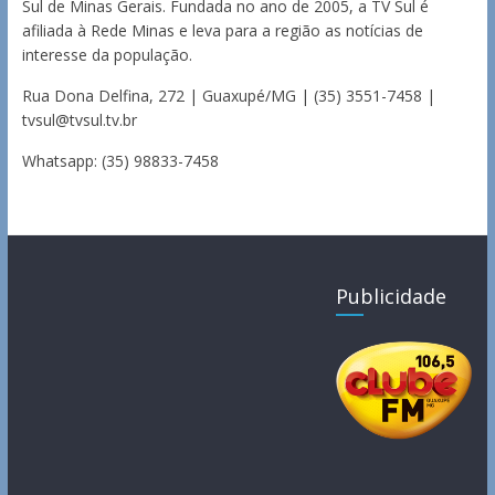
Sul de Minas Gerais. Fundada no ano de 2005, a TV Sul é
afiliada à Rede Minas e leva para a região as notícias de
interesse da população.
Rua Dona Delfina, 272 | Guaxupé/MG | (35) 3551-7458 |
tvsul@tvsul.tv.br
Whatsapp: (35) 98833-7458
Publicidade