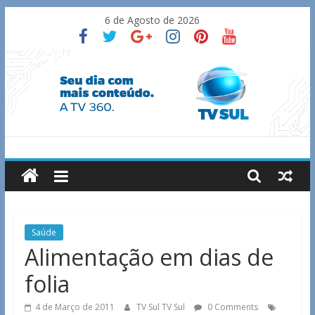
Skip
6 de Agosto de 2026
to
content
TV
Sul
Notícias
Saúde
de
Alimentação em dias de
Guaxupé
folia
e
região.
4 de Março de 2011
TV Sul TV Sul
0 Comments