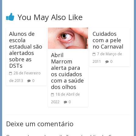
You May Also Like
Alunos de
Cuidados
escola
com a pele
estadual são
no Carnaval
alertados
Abril
7 de Março de
sobre as
Marrom
2011
0
DSTs
alerta para
os cuidados
28 de Fevereiro
com a saúde
de 2013
0
dos olhos
18 de Abril de
2022
0
Deixe um comentário