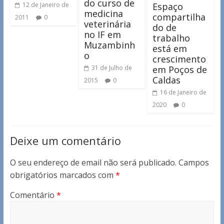
do curso de
Espaço
12 de Janeiro de
medicina
compartilha
2011
0
veterinária
do de
no IF em
trabalho
Muzambinh
está em
o
crescimento
em Poços de
31 de Julho de
Caldas
2015
0
16 de Janeiro de
2020
0
Deixe um comentário
O seu endereço de email não será publicado.
Campos
obrigatórios marcados com
*
Comentário
*