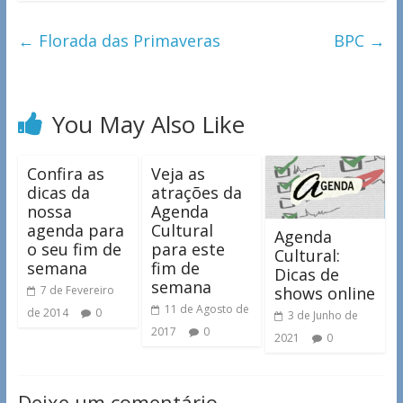
←
Florada das Primaveras
BPC
→
You May Also Like
Confira as
Veja as
dicas da
atrações da
nossa
Agenda
agenda para
Cultural
Agenda
o seu fim de
para este
Cultural:
semana
fim de
Dicas de
semana
shows online
7 de Fevereiro
11 de Agosto de
de 2014
0
3 de Junho de
2017
0
2021
0
Deixe um comentário