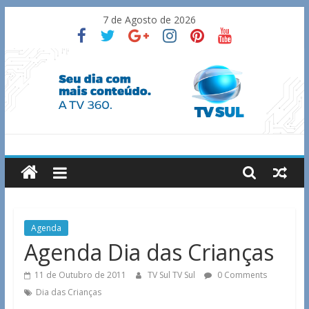
Skip
7 de Agosto de 2026
to
content
TV
Sul
Notícias
Agenda
de
Agenda Dia das Crianças
Guaxupé
e
11 de Outubro de 2011
TV Sul TV Sul
0 Comments
região.
Dia das Crianças