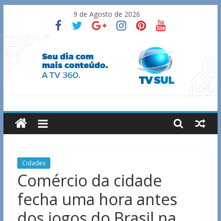
Skip
9 de Agosto de 2026
to
content
TV
Sul
Notícias
Cidades
de
Comércio da cidade
Guaxupé
fecha uma hora antes
e
região.
dos jogos do Brasil na