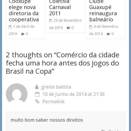
Cooxupé
Coletiva:
Clube
elege nova
Carnaval
Guaxupé
diretoria da
2011
reinaugura
cooperativa
balneário
23 de Novembro
1 de Abril de
4 de Setembro
de 2010
0
2019
0
de 2014
0
2 thoughts on “
Comércio da cidade
fecha uma hora antes dos jogos do
Brasil na Copa
”
greice batista
10 de Junho de 2014 at 21:36
Permalink
muito bom saber nossos direitos