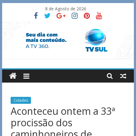
Skip
8 de Agosto de 2026
to
content
TV
Sul
Notícias
Cidades
de
Aconteceu ontem a 33ª
Guaxupé
procissão dos
e
região.
caminhoneiros de