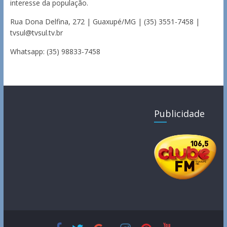
interesse da população.
Rua Dona Delfina, 272 | Guaxupé/MG | (35) 3551-7458 |
tvsul@tvsul.tv.br
Whatsapp: (35) 98833-7458
Publicidade