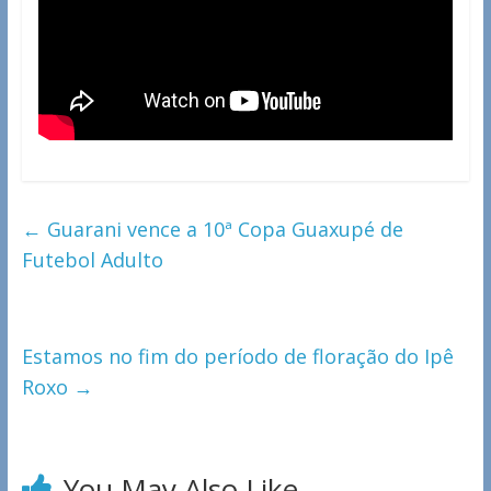
←
Guarani vence a 10ª Copa Guaxupé de
Futebol Adulto
Estamos no fim do período de floração do Ipê
Roxo
→
You May Also Like