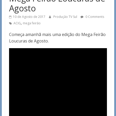
Agosto
10 de Agosto de 2017
Produção TV Sul
0 Comments
,
ACIG
mega feirão
Começa amanhã mais uma edição do Mega Feirão
Loucuras de Agosto.