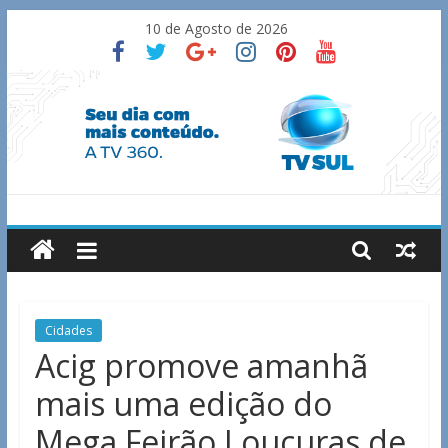
Skip
10 de Agosto de 2026
to
content
TV
Sul
Notícias
Cidades
de
Acig promove amanhã
Guaxupé
mais uma edição do
e
região.
Mega Feirão Loucuras de