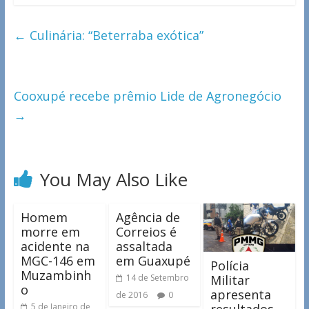
←
Culinária: “Beterraba exótica”
Cooxupé recebe prêmio Lide de Agronegócio
→
You May Also Like
Homem
Agência de
morre em
Correios é
acidente na
assaltada
MGC-146 em
em Guaxupé
Polícia
Muzambinh
Militar
14 de Setembro
o
apresenta
de 2016
0
resultados
5 de Janeiro de