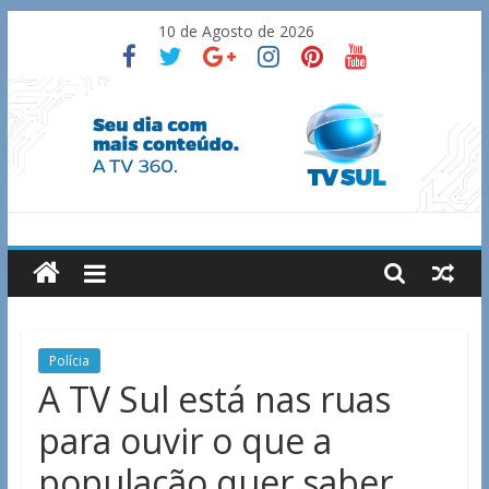
Skip
10 de Agosto de 2026
to
content
TV
Sul
Notícias
Polícia
de
A TV Sul está nas ruas
Guaxupé
para ouvir o que a
e
região.
população quer saber